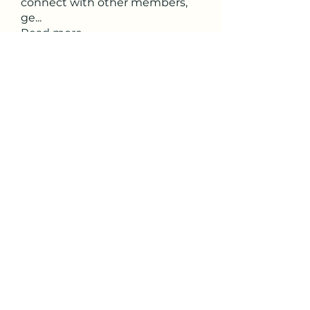
connect with other members,
ge
...
Read more
Members
roberto.legends96
Follow
roberto.legends96
Anik Miah
Follow
Cleopatra Farahzex
Follow
Antoinette Camille
Follow
2d9q77onte
Follow
2d9q77onte
See All Members (65)